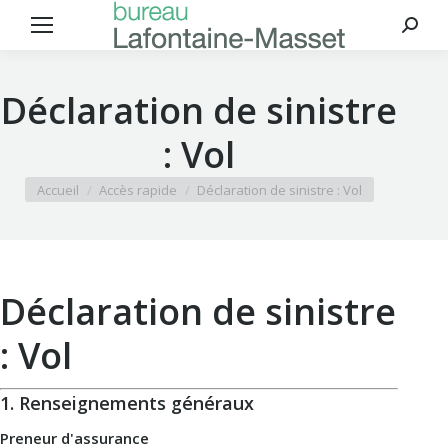
Reche
:
Déclaration de sinistre
: Vol
Vous êtes ici :
Accueil
Accès rapide
Déclaration de sinistre : Vol
Déclaration de sinistre
: Vol
1. Renseignements généraux
Preneur d'assurance