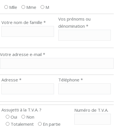
Mlle
Mme
M
Vos prénoms ou
Votre nom de famille *
dénomination *
Votre adresse e-mail *
Adresse *
Téléphone *
Assujetti à la T.V.A. ?
Numéro de T.V.A.
Oui
Non
Totalement
En partie