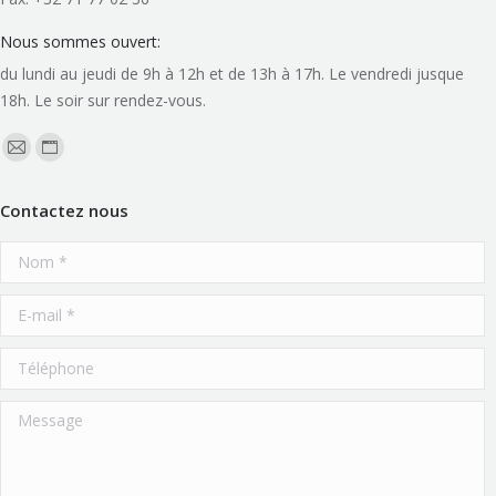
Nous sommes ouvert:
du lundi au jeudi de 9h à 12h et de 13h à 17h. Le vendredi jusque
18h. Le soir sur rendez-vous.
Trouvez nous sur :
La
La
page
page
Contactez nous
E-
Site
mail
Web
Nom *
s'ouvre
s'ouvre
dans
dans
E-mail *
une
une
Téléphone
nouvelle
nouvelle
fenêtre
fenêtre
Message