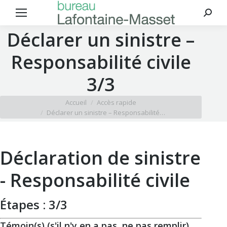
Reche
:
Déclarer un sinistre –
Responsabilité civile
3/3
Vous êtes ici :
Accueil
Accès rapide
Déclarer un sinistre – Responsabilité…
Déclaration de sinistre
- Responsabilité civile
Étapes : 3/3
Témoin(s) (s'il n'y en a pas, ne pas remplir)