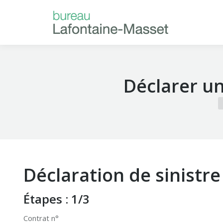
ACCUEIL
À P
Déclarer un 
V
Déclaration de sinistre 
Étapes : 1/3
Contrat n°