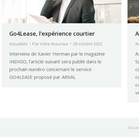
Go4Lease, l’expérience courtier
A
Actualités
Par
Votre Assureur
28 octobre 2022
Ac
Interview de Xavier Herman par le magazine
A
INDIGO, l’article suivant sera publié dans le
S
prochain numéro concernant le service
c
GO4LEASE proposé par ARVAL
c
c
v
Accuei