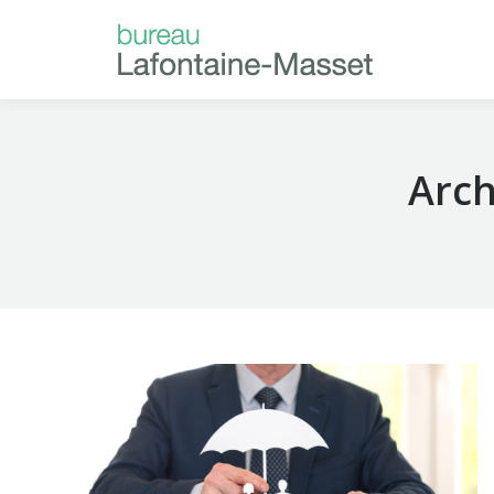
ACCUEIL
À P
Arch