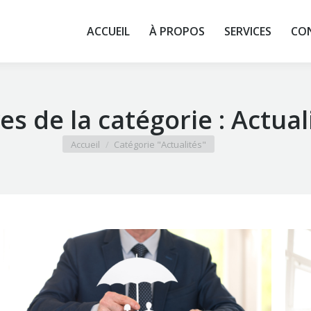
ROPOS
SERVICES
CONTACT
ACTUALITÉS
ACCÈS
ACCUEIL
À PROPOS
SERVICES
CO
es de la catégorie :
Actual
Vous êtes ici :
Accueil
Catégorie "Actualités"