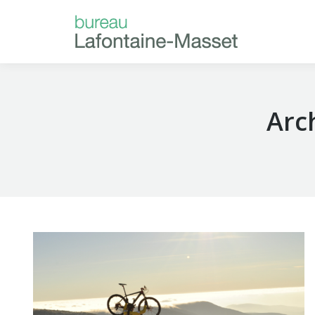
ACCUEIL
À P
Arch